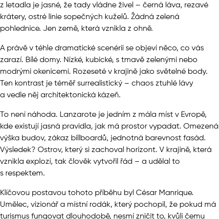
z letadla je jasné, že tady vládne živel – černá láva, rezavé
krátery, ostré linie sopečných kuželů. Žádná zelená
pohlednice. Jen země, která vznikla z ohně.
A právě v téhle dramatické scenérii se objeví něco, co vás
zarazí. Bílé domy. Nízké, kubické, s tmavě zelenými nebo
modrými okenicemi. Rozeseté v krajině jako světelné body.
Ten kontrast je téměř surrealistický – chaos ztuhlé lávy
a vedle něj architektonická kázeň.
To není náhoda. Lanzarote je jedním z mála míst v Evropě,
kde existují jasná pravidla, jak má prostor vypadat. Omezená
výška budov, zákaz billboardů, jednotná barevnost fasád.
Výsledek? Ostrov, který si zachoval horizont. V krajině, která
vznikla explozí, tak člověk vytvořil řád – a udělal to
s respektem.
Klíčovou postavou tohoto příběhu byl César Manrique.
Umělec, vizionář a místní rodák, který pochopil, že pokud má
turismus fungovat dlouhodobě, nesmí zničit to, kvůli čemu