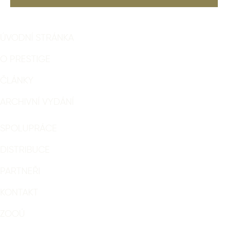
ÚVODNÍ STRÁNKA
O PRESTIGE
ČLÁNKY
ARCHIVNÍ VYDÁNÍ
SPOLUPRÁCE
DISTRIBUCE
PARTNEŘI
KONTAKT
ZOOÚ