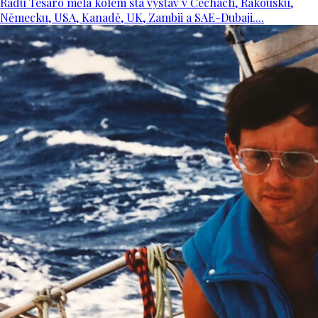
Radu Tesaro měla kolem sta výstav v Čechách, Rakousku,
Německu, USA, Kanadě, UK, Zambii a SAE-Dubaji....