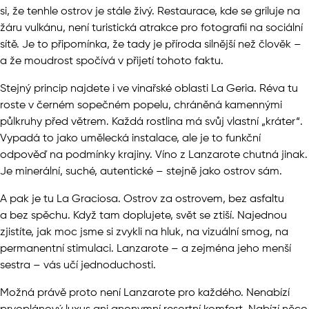
si, že tenhle ostrov je stále živý. Restaurace, kde se griluje na
žáru vulkánu, není turistická atrakce pro fotografii na sociální
sítě. Je to připomínka, že tady je příroda silnější než člověk –
a že moudrost spočívá v přijetí tohoto faktu.
Stejný princip najdete i ve vinařské oblasti La Geria. Réva tu
roste v černém sopečném popelu, chráněná kamennými
půlkruhy před větrem. Každá rostlina má svůj vlastní „kráter“.
Vypadá to jako umělecká instalace, ale je to funkční
odpověď na podmínky krajiny. Víno z Lanzarote chutná jinak.
Je minerální, suché, autentické – stejně jako ostrov sám.
A pak je tu La Graciosa. Ostrov za ostrovem, bez asfaltu
a bez spěchu. Když tam doplujete, svět se ztiší. Najednou
zjistíte, jak moc jsme si zvykli na hluk, na vizuální smog, na
permanentní stimulaci. Lanzarote – a zejména jeho menší
sestra – vás učí jednoduchosti.
Možná právě proto není Lanzarote pro každého. Nenabízí