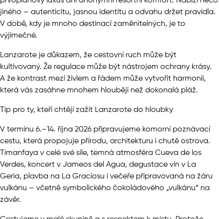
prvoplánový luxus ani anonymní resortní komfort. Nabízí něco
jiného – autenticitu, jasnou identitu a odvahu držet pravidla.
V době, kdy je mnoho destinací zaměnitelných, je to
výjimečné.
Lanzarote je důkazem, že cestovní ruch může být
kultivovaný. Že regulace může být nástrojem ochrany krásy.
A že kontrast mezi živlem a řádem může vytvořit harmonii,
která vás zasáhne mnohem hlouběji než dokonalá pláž.
Tip pro ty, kteří chtějí zažít Lanzarote do hloubky
V termínu 6.–14. října 2026 připravujeme komorní poznávací
cestu, která propojuje přírodu, architekturu i chutě ostrova.
Timanfaya v celé své síle, temná atmosféra Cueva de los
Verdes, koncert v Jameos del Agua, degustace vín v La
Geria, plavba na La Graciosu i večeře připravovaná na žáru
vulkánu – včetně symbolického čokoládového „vulkánu“ na
závěr.