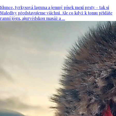
Slunce, tyrkysová laguna a jemný písek mezi prsty – tak si
Maledivy představujeme všichni. Ale co když k tomu přidáte
ranní jógu, ajurvédskou masáž a ...