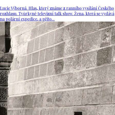
Lucie Výborná. Hlas, který známe z ranního vysílání Českého
rozhlasu. Tvůrkyně televizní talk show. Žena, která se vydává
na polární expedice, a přito...